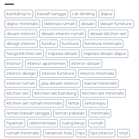
backdrop tv
bawah tangga
cat dinding
dapur
dapur minimalis
dekorasi rumah
desain
desain furniture
desain interior
desain interior rumah
desain kitchen set
design interior
furnitur
furniture
furniture minimalis
harga Kitchen set
inspirasi desain
inspirasi desain dapur
interior
interior apartemen
interior desain
interior design
interior furniture
interior minimalis
interior rumah
jasa desain interior
kamar minimalis
kitchen set
Kitchen set bandung
kitchen set minimalis
kitchen set rumah minimalis
lantai
lantai kayu
lemari bawah tangga
lemari pakaian
minimalis
Nyaman
rekomendasi
ruang kerja
rumah
rumah minimalis
tanaman hias
tips
tips interior
vinyl