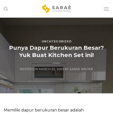
Skip
to
content
UNCATEGORIZED
Punya Dapur Berukuran Besar?
Yuk Buat Kitchen Set ini!
POSTED ON
MARCH 22, 2025
BY
SARAE WRITER
Memiliki dapur berukuran besar adalah