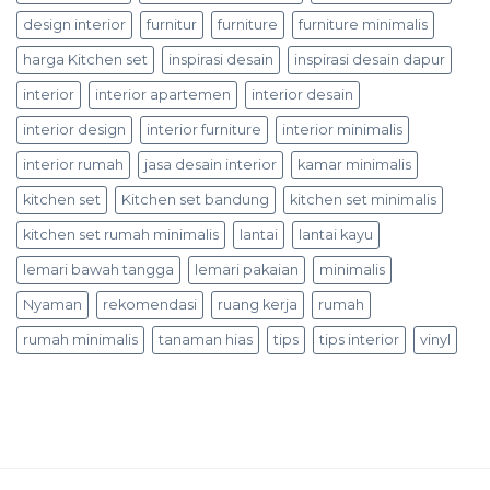
design interior
furnitur
furniture
furniture minimalis
harga Kitchen set
inspirasi desain
inspirasi desain dapur
interior
interior apartemen
interior desain
interior design
interior furniture
interior minimalis
interior rumah
jasa desain interior
kamar minimalis
kitchen set
Kitchen set bandung
kitchen set minimalis
kitchen set rumah minimalis
lantai
lantai kayu
lemari bawah tangga
lemari pakaian
minimalis
Nyaman
rekomendasi
ruang kerja
rumah
rumah minimalis
tanaman hias
tips
tips interior
vinyl