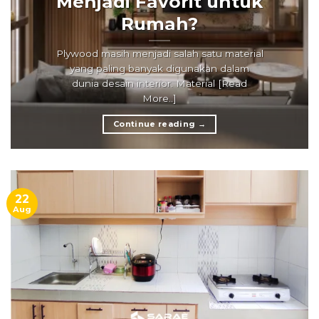
Menjadi Favorit untuk
Rumah?
Plywood masih menjadi salah satu material
yang paling banyak digunakan dalam
dunia desain interior. Material [Read
More..]
Continue reading
→
22
Aug