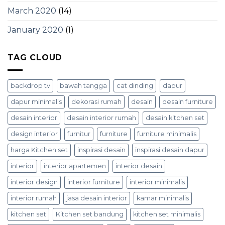
March 2020
(14)
January 2020
(1)
TAG CLOUD
backdrop tv
bawah tangga
cat dinding
dapur
dapur minimalis
dekorasi rumah
desain
desain furniture
desain interior
desain interior rumah
desain kitchen set
design interior
furnitur
furniture
furniture minimalis
harga Kitchen set
inspirasi desain
inspirasi desain dapur
interior
interior apartemen
interior desain
interior design
interior furniture
interior minimalis
interior rumah
jasa desain interior
kamar minimalis
kitchen set
Kitchen set bandung
kitchen set minimalis