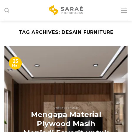
Skip
to
content
TAG ARCHIVES:
DESAIN FURNITURE
25
Mar
UNCATEGORIZED
Mengapa Material
Plywood Masih