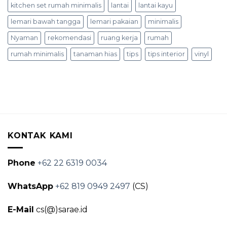
kitchen set rumah minimalis
lantai
lantai kayu
lemari bawah tangga
lemari pakaian
minimalis
Nyaman
rekomendasi
ruang kerja
rumah
rumah minimalis
tanaman hias
tips
tips interior
vinyl
KONTAK KAMI
Phone
+62 22 6319 0034
WhatsApp
+62 819 0949 2497
(CS)
E-Mail
cs(@)sarae.id