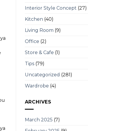
Interior Style Concept
(27)
Kitchen
(40)
Living Room
(9)
aya
Office
(2)
Store & Cafe
(1)
e
Tips
(79)
Uncategorized
(281)
Wardrobe
(4)
pu
ARCHIVES
March 2025
(7)
nya
February 2025
(9)