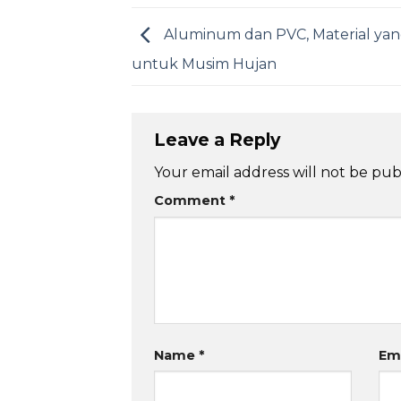
Aluminum dan PVC, Material ya
untuk Musim Hujan
Leave a Reply
Your email address will not be pub
Comment
*
Name
*
Em