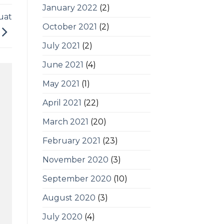
January 2022
(2)
uat
October 2021
(2)
July 2021
(2)
June 2021
(4)
May 2021
(1)
April 2021
(22)
March 2021
(20)
February 2021
(23)
November 2020
(3)
September 2020
(10)
August 2020
(3)
July 2020
(4)