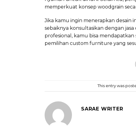
memperkuat konsep woodgrain secar
Jika kamu ingin menerapkan desain i
sebaiknya konsultasikan dengan jasa d
profesional, kamu bisa mendapatkan so
pemilihan custom furniture yang se
This entry was post
SARAE WRITER