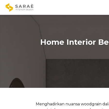
Skip
to
content
Home Interior B
Menghadirkan nuansa woodgrain dalam