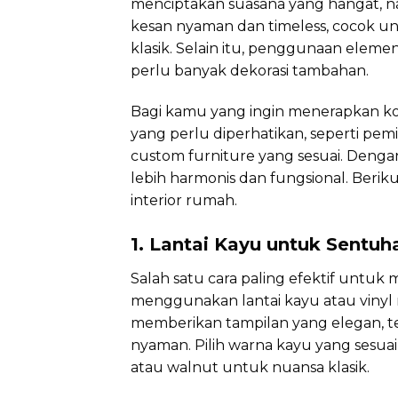
menciptakan suasana yang hangat, na
kesan nyaman dan timeless, cocok un
klasik. Selain itu, penggunaan ele
perlu banyak dekorasi tambahan.
Bagi kamu yang ingin menerapkan ko
yang perlu diperhatikan, seperti pem
custom furniture yang sesuai. Dengan
lebih harmonis dan fungsional. Berik
interior rumah.
1. Lantai Kayu untuk Sentu
Salah satu cara paling efektif untu
menggunakan lantai kayu atau vinyl 
memberikan tampilan yang elegan, te
nyaman. Pilih warna kayu yang sesu
atau walnut untuk nuansa klasik.