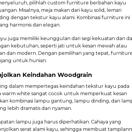
menyeluruh, pilihlah custom furniture berbahan kayu
angan. Misalnya, meja makan dari kayu solid, lemari
ding dengan tekstur kayu alami. Kombinasi furniture ini
yang harmonis dan elegan.
kayu juga memiliki keunggulan dari segi kekuatan dan d
dengan kebutuhan, seperti jati untuk kesan mewah atau
gan dan modern. Dengan pemilihan yang tepat, furnitur
anjang untuk hunian.
jolkan Keindahan Woodgrain
ing dalam mempertegas keindahan tekstur kayu pada
ya warm white sangat cocok untuk memperkuat kesan
kan kombinasi lampu gantung, lampu dinding, dan lam
ng lebih dramatis dan nyaman.
mpatan lampu juga harus diperhatikan. Cahaya yang
onjolkan serat alami kayu, sehingga membuat tampilan