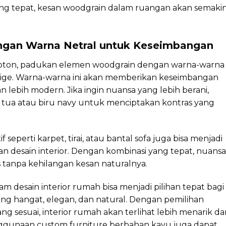
ng tepat, kesan woodgrain dalam ruangan akan semaki
ngan Warna Netral untuk Keseimbangan
onoton, padukan elemen woodgrain dengan warna-warna
 beige. Warna-warna ini akan memberikan keseimbangan
lebih modern. Jika ingin nuansa yang lebih berani,
 tua atau biru navy untuk menciptakan kontras yang
 seperti karpet, tirai, atau bantal sofa juga bisa menjadi
 desain interior. Dengan kombinasi yang tepat, nuansa
 tanpa kehilangan kesan naturalnya.
 desain interior rumah bisa menjadi pilihan tepat bagi
g hangat, elegan, dan natural. Dengan pemilihan
ng sesuai, interior rumah akan terlihat lebih menarik da
enggunaan custom furniture berbahan kayu juga dapat