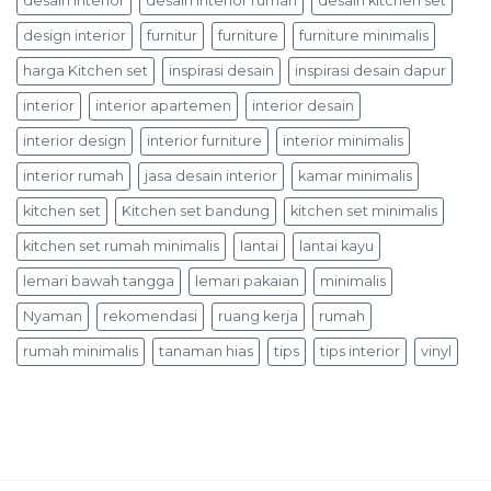
desain interior
desain interior rumah
desain kitchen set
design interior
furnitur
furniture
furniture minimalis
harga Kitchen set
inspirasi desain
inspirasi desain dapur
interior
interior apartemen
interior desain
interior design
interior furniture
interior minimalis
interior rumah
jasa desain interior
kamar minimalis
kitchen set
Kitchen set bandung
kitchen set minimalis
kitchen set rumah minimalis
lantai
lantai kayu
lemari bawah tangga
lemari pakaian
minimalis
Nyaman
rekomendasi
ruang kerja
rumah
rumah minimalis
tanaman hias
tips
tips interior
vinyl