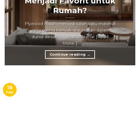
Menjadi Favorit untuk
Rumah?
Plywood masih menjadi salah satu material
yang paling banyak digunakan dalam
dunia desain interior. Material [Read
More..]
Continue reading
→
18
Feb