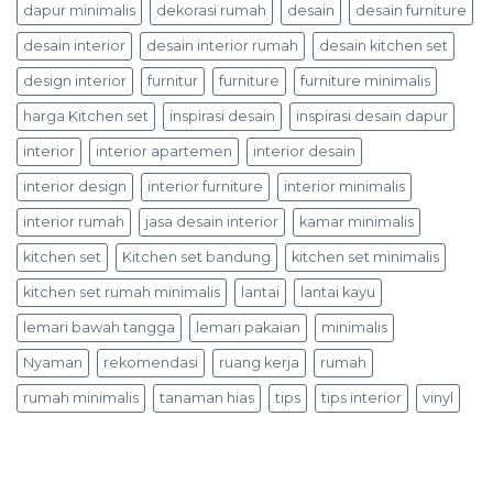
dapur minimalis
dekorasi rumah
desain
desain furniture
desain interior
desain interior rumah
desain kitchen set
design interior
furnitur
furniture
furniture minimalis
harga Kitchen set
inspirasi desain
inspirasi desain dapur
interior
interior apartemen
interior desain
interior design
interior furniture
interior minimalis
interior rumah
jasa desain interior
kamar minimalis
kitchen set
Kitchen set bandung
kitchen set minimalis
kitchen set rumah minimalis
lantai
lantai kayu
lemari bawah tangga
lemari pakaian
minimalis
Nyaman
rekomendasi
ruang kerja
rumah
rumah minimalis
tanaman hias
tips
tips interior
vinyl