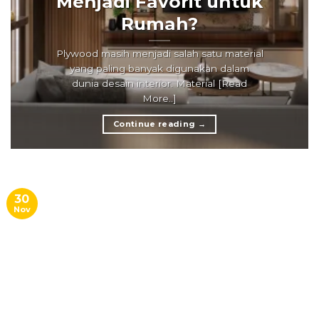
Menjadi Favorit untuk
Rumah?
Plywood masih menjadi salah satu material
yang paling banyak digunakan dalam
dunia desain interior. Material [Read
More..]
Continue reading
→
30
Nov