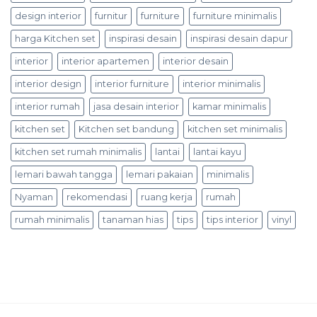
design interior
furnitur
furniture
furniture minimalis
harga Kitchen set
inspirasi desain
inspirasi desain dapur
interior
interior apartemen
interior desain
interior design
interior furniture
interior minimalis
interior rumah
jasa desain interior
kamar minimalis
kitchen set
Kitchen set bandung
kitchen set minimalis
kitchen set rumah minimalis
lantai
lantai kayu
lemari bawah tangga
lemari pakaian
minimalis
Nyaman
rekomendasi
ruang kerja
rumah
rumah minimalis
tanaman hias
tips
tips interior
vinyl