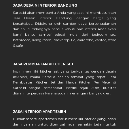
JASA DESAIN INTERIOR BANDUNG
Sarae.id akan membantu Anda yang saat ini membutuhkan
Jasa Desain Interior Bandung, dengan harga yang
bersahabat. Didukung oleh sumber daya berpengalaman
dan ahli di bidangnya. Semua kebutuhan interior Anda akan
kami bantu sampai selesai mulai dari bedroom set,
bathroom, living room, backdrop TV, wardrobe, kantor, store
& cafe.
JASA PEMBUATAN KITCHEN SET
Ingin memiliki kitchen set yang berkualitas dengan desain
kekinian, maka Sarae.id adalah tempat yang tepat. Jasa
Pembuatan Kitchen Set dan Harga Kitchen Per Meter di
Sarae.id sangat bersahabat. Berdiri sejak 2018, kualitas
dijamin terpercaya karena sudah menangani banyak klien.
JASA INTERIOR APARTEMEN
Hunian seperti apartemen harus memiliki interior yang indah
dan nyaman untuk ditempati agar semakin betah untuk