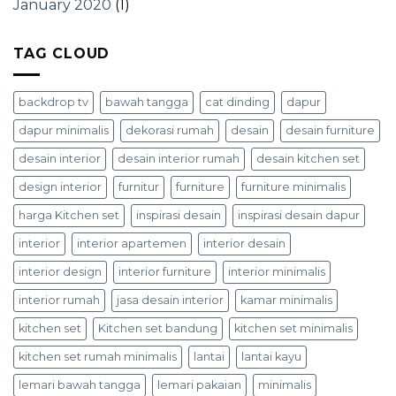
January 2020
(1)
TAG CLOUD
backdrop tv
bawah tangga
cat dinding
dapur
dapur minimalis
dekorasi rumah
desain
desain furniture
desain interior
desain interior rumah
desain kitchen set
design interior
furnitur
furniture
furniture minimalis
harga Kitchen set
inspirasi desain
inspirasi desain dapur
interior
interior apartemen
interior desain
interior design
interior furniture
interior minimalis
interior rumah
jasa desain interior
kamar minimalis
kitchen set
Kitchen set bandung
kitchen set minimalis
kitchen set rumah minimalis
lantai
lantai kayu
lemari bawah tangga
lemari pakaian
minimalis