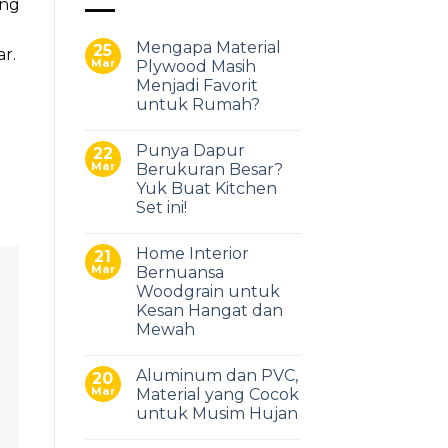
ang
Mengapa Material
25
r.
Mar
Plywood Masih
Menjadi Favorit
untuk Rumah?
Punya Dapur
22
Mar
Berukuran Besar?
Yuk Buat Kitchen
Set ini!
Home Interior
21
Mar
Bernuansa
Woodgrain untuk
Kesan Hangat dan
Mewah
Aluminum dan PVC,
20
Mar
Material yang Cocok
untuk Musim Hujan