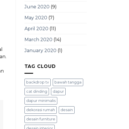
June 2020
(9)
May 2020
(7)
April 2020
(11)
March 2020
(14)
al
January 2020
(1)
an.
TAG CLOUD
an
backdrop tv
bawah tangga
cat dinding
dapur
dapur minimalis
dekorasi rumah
desain
desain furniture
desain interior