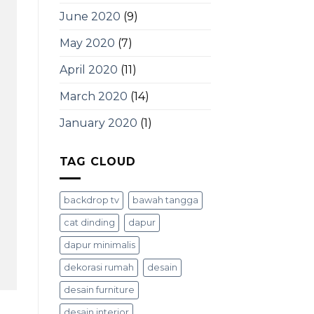
June 2020
(9)
May 2020
(7)
April 2020
(11)
March 2020
(14)
January 2020
(1)
TAG CLOUD
backdrop tv
bawah tangga
cat dinding
dapur
dapur minimalis
dekorasi rumah
desain
desain furniture
desain interior