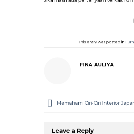
Jika mash ada pertanyaan terkait furni
This entry was posted in
Furn
FINA AULIYA
Memahami Ciri-Ciri Interior Japa
Leave a Reply