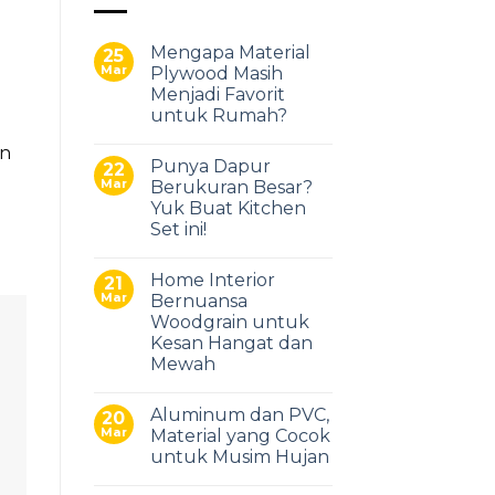
Mengapa Material
25
Mar
Plywood Masih
Menjadi Favorit
untuk Rumah?
an
Punya Dapur
22
Mar
Berukuran Besar?
Yuk Buat Kitchen
Set ini!
Home Interior
21
Mar
Bernuansa
Woodgrain untuk
Kesan Hangat dan
Mewah
Aluminum dan PVC,
20
Mar
Material yang Cocok
untuk Musim Hujan