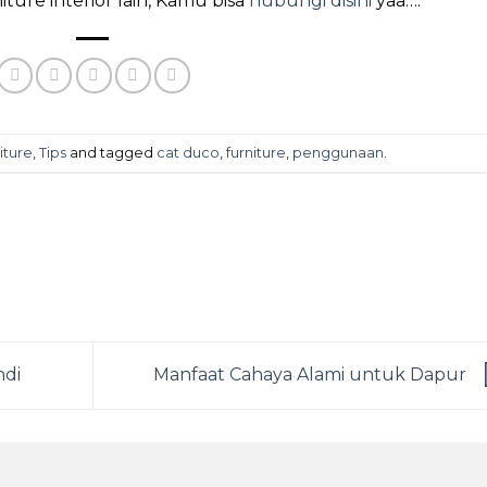
ture interior lain, Kamu bisa
hubungi disini
yaa….
iture
,
Tips
and tagged
cat duco
,
furniture
,
penggunaan
.
ndi
Manfaat Cahaya Alami untuk Dapur