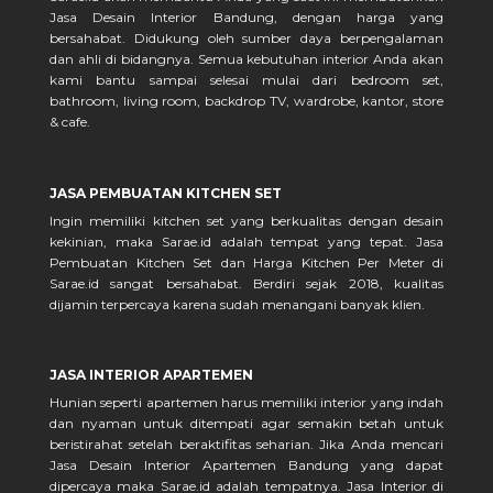
Jasa Desain Interior Bandung, dengan harga yang
bersahabat. Didukung oleh sumber daya berpengalaman
dan ahli di bidangnya. Semua kebutuhan interior Anda akan
kami bantu sampai selesai mulai dari bedroom set,
bathroom, living room, backdrop TV, wardrobe, kantor, store
& cafe.
JASA PEMBUATAN KITCHEN SET
Ingin memiliki kitchen set yang berkualitas dengan desain
kekinian, maka Sarae.id adalah tempat yang tepat. Jasa
Pembuatan Kitchen Set dan Harga Kitchen Per Meter di
Sarae.id sangat bersahabat. Berdiri sejak 2018, kualitas
dijamin terpercaya karena sudah menangani banyak klien.
JASA INTERIOR APARTEMEN
Hunian seperti apartemen harus memiliki interior yang indah
dan nyaman untuk ditempati agar semakin betah untuk
beristirahat setelah beraktifitas seharian. Jika Anda mencari
Jasa Desain Interior Apartemen Bandung yang dapat
dipercaya maka Sarae.id adalah tempatnya. Jasa Interior di