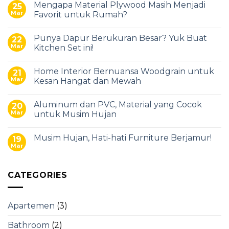
Mengapa Material Plywood Masih Menjadi
25
Mar
Favorit untuk Rumah?
Punya Dapur Berukuran Besar? Yuk Buat
22
Mar
Kitchen Set ini!
Home Interior Bernuansa Woodgrain untuk
21
Mar
Kesan Hangat dan Mewah
Aluminum dan PVC, Material yang Cocok
20
Mar
untuk Musim Hujan
Musim Hujan, Hati-hati Furniture Berjamur!
19
Mar
CATEGORIES
Apartemen
(3)
Bathroom
(2)