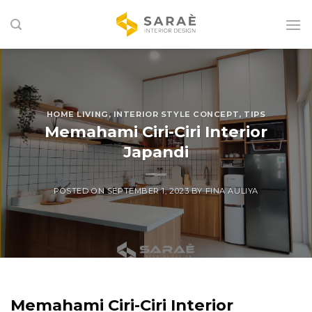
Skip
to
content
HOME LIVING
,
INTERIOR STYLE CONCEPT
,
TIPS
Memahami Ciri-Ciri Interior
Japandi
POSTED ON
SEPTEMBER 1, 2023
BY
FINA AULIYA
Memahami Ciri-Ciri Interior