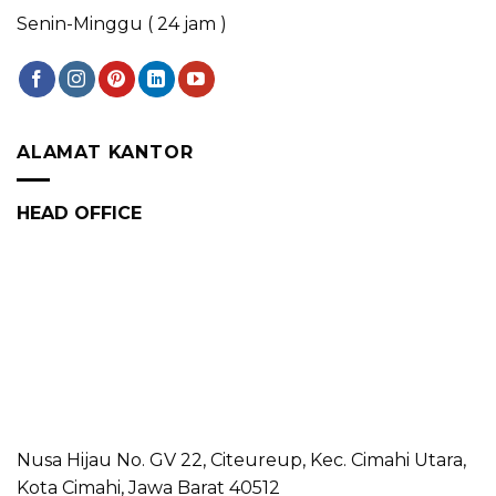
Senin-Minggu ( 24 jam )
ALAMAT KANTOR
HEAD OFFICE
Nusa Hijau No. GV 22, Citeureup, Kec. Cimahi Utara,
Kota Cimahi, Jawa Barat 40512