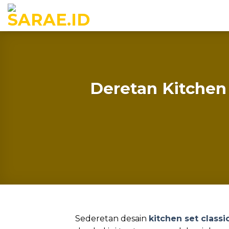
Skip
to
content
Deretan Kitchen
Sederetan desain
kitchen set classi