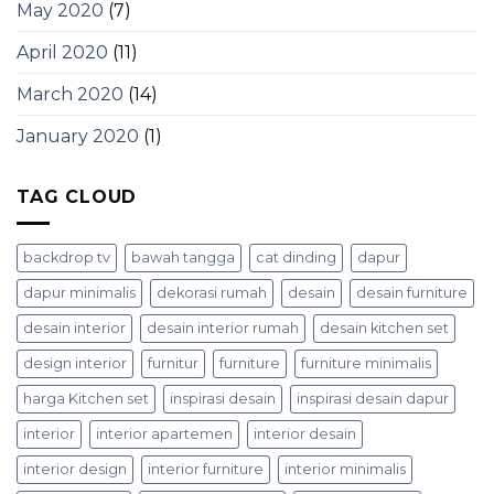
May 2020
(7)
April 2020
(11)
March 2020
(14)
January 2020
(1)
TAG CLOUD
backdrop tv
bawah tangga
cat dinding
dapur
dapur minimalis
dekorasi rumah
desain
desain furniture
desain interior
desain interior rumah
desain kitchen set
design interior
furnitur
furniture
furniture minimalis
harga Kitchen set
inspirasi desain
inspirasi desain dapur
interior
interior apartemen
interior desain
interior design
interior furniture
interior minimalis