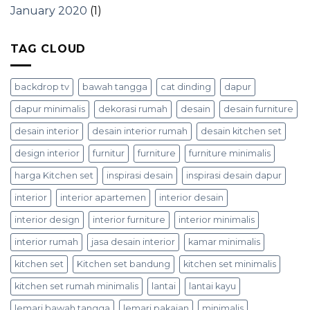
January 2020
(1)
TAG CLOUD
backdrop tv
bawah tangga
cat dinding
dapur
dapur minimalis
dekorasi rumah
desain
desain furniture
desain interior
desain interior rumah
desain kitchen set
design interior
furnitur
furniture
furniture minimalis
harga Kitchen set
inspirasi desain
inspirasi desain dapur
interior
interior apartemen
interior desain
interior design
interior furniture
interior minimalis
interior rumah
jasa desain interior
kamar minimalis
kitchen set
Kitchen set bandung
kitchen set minimalis
kitchen set rumah minimalis
lantai
lantai kayu
lemari bawah tangga
lemari pakaian
minimalis