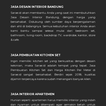
JASA DESAIN INTERIOR BANDUNG
Sarae.id akan membantu Anda yang saat ini membutuhkan
Jasa Desain Interior Bandung, dengan harga yang
bersahabat. Didukung oleh sumber daya berpengalaman
dan ahli di bidangnya. Semua kebutuhan interior Anda akan
kami bantu sampai selesai mulai dari bedroom set,
bathroom, living room, backdrop TV, wardrobe, kantor, store
& cafe.
JASA PEMBUATAN KITCHEN SET
Ingin memiliki kitchen set yang berkualitas dengan desain
kekinian, maka Sarae.id adalah tempat yang tepat. Jasa
Pembuatan Kitchen Set dan Harga Kitchen Per Meter di
Sarae.id sangat bersahabat. Berdiri sejak 2018, kualitas
dijamin terpercaya karena sudah menangani banyak klien.
JASA INTERIOR APARTEMEN
Hunian seperti apartemen harus memiliki interior yang indah
dan nyaman untuk ditempati agar semakin betah untuk