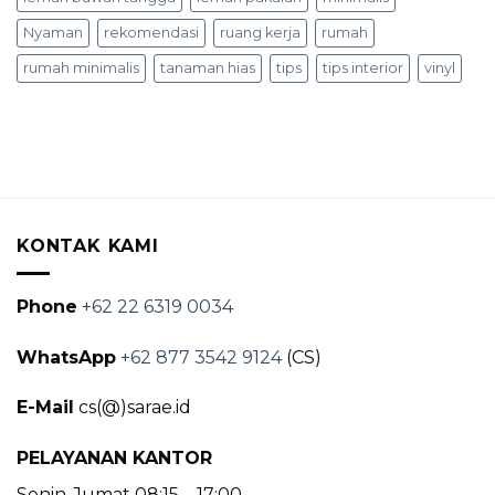
Nyaman
rekomendasi
ruang kerja
rumah
rumah minimalis
tanaman hias
tips
tips interior
vinyl
KONTAK KAMI
Phone
+62 22 6319 0034
WhatsApp
+62 877 3542 9124
(CS)
E-Mail
cs(@)sarae.id
PELAYANAN KANTOR
Senin-Jumat 08:15 – 17:00