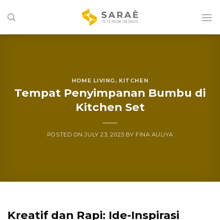
Skip
to
content
HOME LIVING
,
KITCHEN
Tempat Penyimpanan Bumbu di
Kitchen Set
POSTED ON
JULY 23, 2023
BY
FINA AULIYA
Kreatif dan Rapi: Ide-Inspirasi