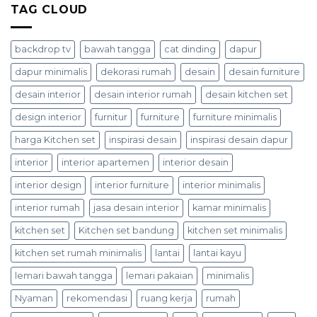
TAG CLOUD
backdrop tv
bawah tangga
cat dinding
dapur
dapur minimalis
dekorasi rumah
desain
desain furniture
desain interior
desain interior rumah
desain kitchen set
design interior
furnitur
furniture
furniture minimalis
harga Kitchen set
inspirasi desain
inspirasi desain dapur
interior
interior apartemen
interior desain
interior design
interior furniture
interior minimalis
interior rumah
jasa desain interior
kamar minimalis
kitchen set
Kitchen set bandung
kitchen set minimalis
kitchen set rumah minimalis
lantai
lantai kayu
lemari bawah tangga
lemari pakaian
minimalis
Nyaman
rekomendasi
ruang kerja
rumah