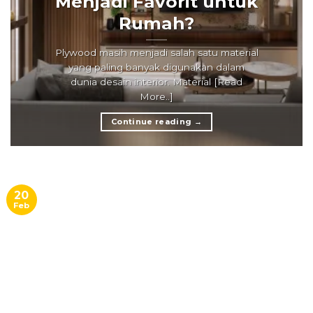
Menjadi Favorit untuk
Rumah?
Plywood masih menjadi salah satu material
yang paling banyak digunakan dalam
dunia desain interior. Material [Read
More..]
Continue reading
→
20
Feb