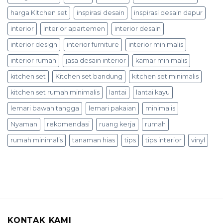
harga Kitchen set
inspirasi desain
inspirasi desain dapur
interior
interior apartemen
interior desain
interior design
interior furniture
interior minimalis
interior rumah
jasa desain interior
kamar minimalis
kitchen set
Kitchen set bandung
kitchen set minimalis
kitchen set rumah minimalis
lantai
lantai kayu
lemari bawah tangga
lemari pakaian
minimalis
Nyaman
rekomendasi
ruang kerja
rumah
rumah minimalis
tanaman hias
tips
tips interior
vinyl
KONTAK KAMI