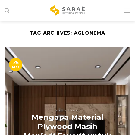
Skip
to
content
TAG ARCHIVES:
AGLONEMA
25
Mar
UNCATEGORIZED
Mengapa Material
Plywood Masih