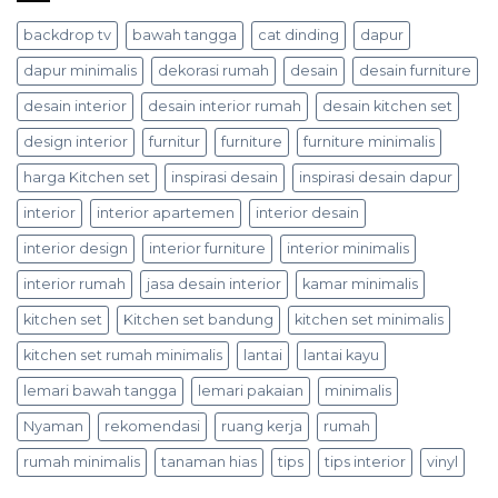
backdrop tv
bawah tangga
cat dinding
dapur
dapur minimalis
dekorasi rumah
desain
desain furniture
desain interior
desain interior rumah
desain kitchen set
design interior
furnitur
furniture
furniture minimalis
harga Kitchen set
inspirasi desain
inspirasi desain dapur
interior
interior apartemen
interior desain
interior design
interior furniture
interior minimalis
interior rumah
jasa desain interior
kamar minimalis
kitchen set
Kitchen set bandung
kitchen set minimalis
kitchen set rumah minimalis
lantai
lantai kayu
lemari bawah tangga
lemari pakaian
minimalis
Nyaman
rekomendasi
ruang kerja
rumah
rumah minimalis
tanaman hias
tips
tips interior
vinyl