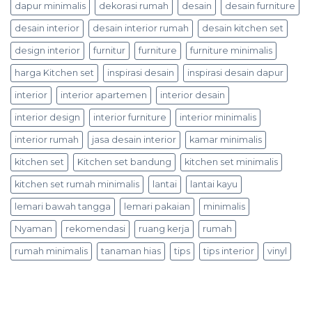
dapur minimalis
dekorasi rumah
desain
desain furniture
desain interior
desain interior rumah
desain kitchen set
design interior
furnitur
furniture
furniture minimalis
harga Kitchen set
inspirasi desain
inspirasi desain dapur
interior
interior apartemen
interior desain
interior design
interior furniture
interior minimalis
interior rumah
jasa desain interior
kamar minimalis
kitchen set
Kitchen set bandung
kitchen set minimalis
kitchen set rumah minimalis
lantai
lantai kayu
lemari bawah tangga
lemari pakaian
minimalis
Nyaman
rekomendasi
ruang kerja
rumah
rumah minimalis
tanaman hias
tips
tips interior
vinyl