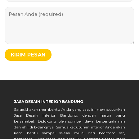
JASA DESAIN INTERIOR BANDUNG
Sarae.id akan membantu Anda yang saat ini membutuhkan
Jasa Desain Interior Bandung, dengan harga yang
bersahabat. Didukung oleh sumber daya berpengalaman
dan ahli di bidangnya. Semua kebutuhan interior Anda akan
kami bantu sampai selesai mulai dari bedroom set,
bathroom, living room, backdrop TV, wardrobe, kantor, store