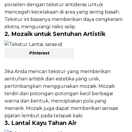
porselen dengan tekstur antideras untuk
mencegah kecelakaan di area yang sering basah.
Tekstur ini biasanya memberikan daya cengkeram
ekstra, mengurangi risiko selip.
2. Mozaik untuk Sentuhan Artistik
Pinterest
Jika Anda mencari tekstur yang memberikan
sentuhan artistik dan estetika yang unik,
pertimbangkan menggunakan mozaik. Mozaik
terdiri dari potongan-potongan kecil berbagai
warna dan bentuk, menciptakan pola yang
menarik. Mozaik juga dapat memberikan sensasi
pijatan lembut pada telapak kaki.
3. Lantai Kayu Tahan Air