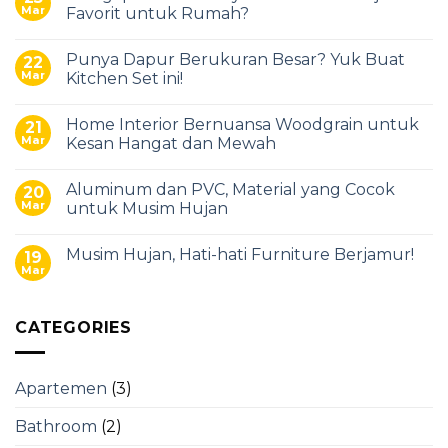
Mar
Favorit untuk Rumah?
Punya Dapur Berukuran Besar? Yuk Buat
22
Mar
Kitchen Set ini!
Home Interior Bernuansa Woodgrain untuk
21
Mar
Kesan Hangat dan Mewah
Aluminum dan PVC, Material yang Cocok
20
Mar
untuk Musim Hujan
Musim Hujan, Hati-hati Furniture Berjamur!
19
Mar
CATEGORIES
Apartemen
(3)
Bathroom
(2)