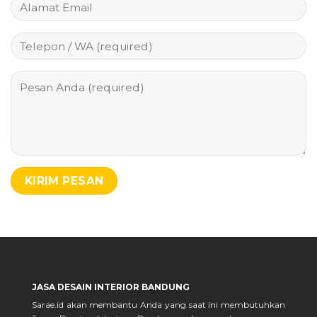
JASA DESAIN INTERIOR BANDUNG
Sarae.id akan membantu Anda yang saat ini membutuhkan