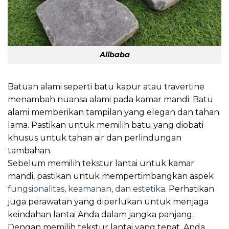
Alibaba
Batuan alami seperti batu kapur atau travertine
menambah nuansa alami pada kamar mandi. Batu
alami memberikan tampilan yang elegan dan tahan
lama. Pastikan untuk memilih batu yang diobati
khusus untuk tahan air dan perlindungan
tambahan.
Sebelum memilih tekstur lantai untuk kamar
mandi, pastikan untuk mempertimbangkan aspek
fungsionalitas, keamanan, dan estetika
. Perhatikan
juga perawatan yang diperlukan untuk menjaga
keindahan lantai Anda dalam jangka panjang.
Dengan memilih tekstur lantai yang tepat, Anda