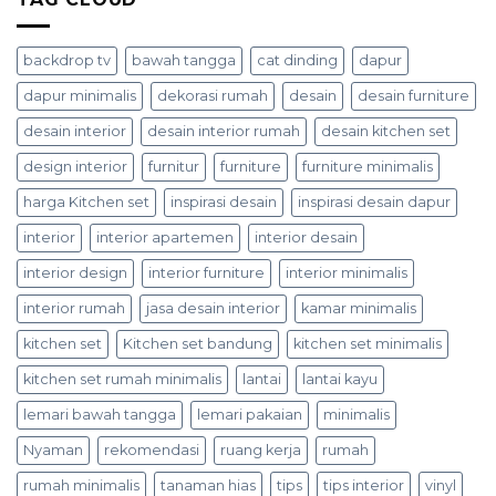
backdrop tv
bawah tangga
cat dinding
dapur
dapur minimalis
dekorasi rumah
desain
desain furniture
desain interior
desain interior rumah
desain kitchen set
design interior
furnitur
furniture
furniture minimalis
harga Kitchen set
inspirasi desain
inspirasi desain dapur
interior
interior apartemen
interior desain
interior design
interior furniture
interior minimalis
interior rumah
jasa desain interior
kamar minimalis
kitchen set
Kitchen set bandung
kitchen set minimalis
kitchen set rumah minimalis
lantai
lantai kayu
lemari bawah tangga
lemari pakaian
minimalis
Nyaman
rekomendasi
ruang kerja
rumah
rumah minimalis
tanaman hias
tips
tips interior
vinyl