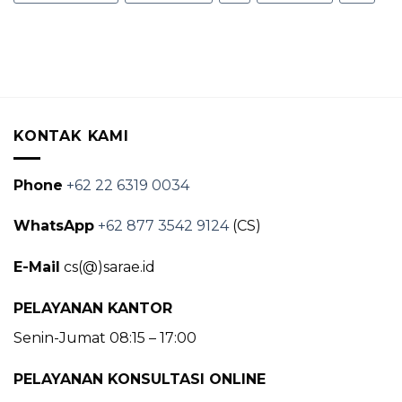
KONTAK KAMI
Phone
+62 22 6319 0034
WhatsApp
+62 877 3542 9124
(CS)
E-Mail
cs(@)sarae.id
PELAYANAN KANTOR
Senin-Jumat 08:15 – 17:00
PELAYANAN KONSULTASI ONLINE