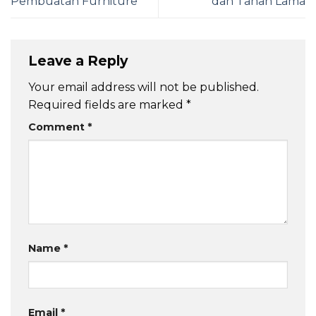
Pembuatan Furniture
dan Tahan Lama
Leave a Reply
Your email address will not be published.
Required fields are marked
*
Comment
*
Name
*
Email
*