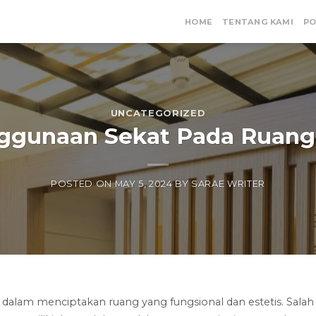
HOME
TENTANG KAMI
PO
UNCATEGORIZED
ggunaan Sekat Pada Ruang
POSTED ON
MAY 5, 2024
BY
SARAE WRITER
ci dalam menciptakan ruang yang fungsional dan estetis. Salah