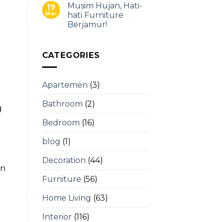
Musim Hujan, Hati-
19
Mar
hati Furniture
Berjamur!
CATEGORIES
i
Apartemen
(3)
Bathroom
(2)
g
Bedroom
(16)
blog
(1)
g
Decoration
(44)
an
Furniture
(56)
Home Living
(63)
Interior
(116)