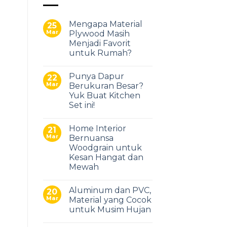
Mengapa Material
25
Mar
Plywood Masih
Menjadi Favorit
untuk Rumah?
Punya Dapur
22
Mar
Berukuran Besar?
Yuk Buat Kitchen
Set ini!
Home Interior
21
Mar
Bernuansa
Woodgrain untuk
Kesan Hangat dan
Mewah
Aluminum dan PVC,
20
Mar
Material yang Cocok
untuk Musim Hujan