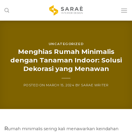
Skip
to
content
UNCATEGORIZED
Menghias Rumah Minimalis
dengan Tanaman Indoor: Solusi
Dekorasi yang Menawan
POSTED ON
MARCH 15, 2024
BY
SARAE WRITER
R
umah minimalis sering kali menawarkan keindahan