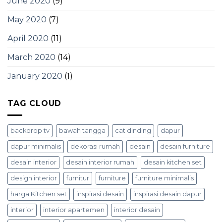
June 2020
(9)
May 2020
(7)
April 2020
(11)
March 2020
(14)
January 2020
(1)
TAG CLOUD
backdrop tv
bawah tangga
cat dinding
dapur
dapur minimalis
dekorasi rumah
desain
desain furniture
desain interior
desain interior rumah
desain kitchen set
design interior
furnitur
furniture
furniture minimalis
harga Kitchen set
inspirasi desain
inspirasi desain dapur
interior
interior apartemen
interior desain