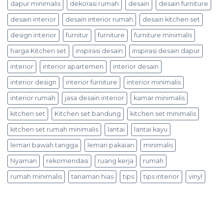
dapur minimalis
dekorasi rumah
desain
desain furniture
desain interior
desain interior rumah
desain kitchen set
design interior
furnitur
furniture
furniture minimalis
harga Kitchen set
inspirasi desain
inspirasi desain dapur
interior
interior apartemen
interior desain
interior design
interior furniture
interior minimalis
interior rumah
jasa desain interior
kamar minimalis
kitchen set
Kitchen set bandung
kitchen set minimalis
kitchen set rumah minimalis
lantai
lantai kayu
lemari bawah tangga
lemari pakaian
minimalis
Nyaman
rekomendasi
ruang kerja
rumah
rumah minimalis
tanaman hias
tips
tips interior
vinyl