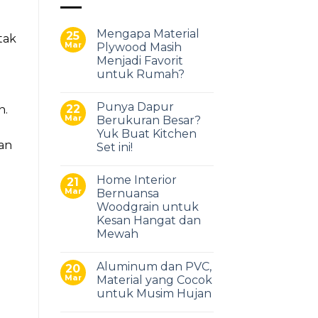
Mengapa Material
25
tak
Mar
Plywood Masih
Menjadi Favorit
untuk Rumah?
Punya Dapur
22
n.
Mar
Berukuran Besar?
Yuk Buat Kitchen
dan
Set ini!
Home Interior
21
Mar
Bernuansa
Woodgrain untuk
Kesan Hangat dan
Mewah
Aluminum dan PVC,
20
Mar
Material yang Cocok
untuk Musim Hujan