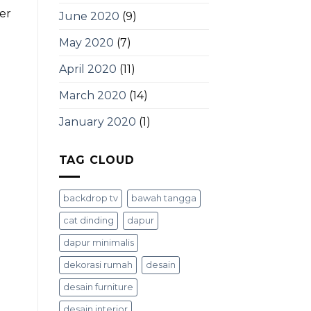
er
June 2020
(9)
May 2020
(7)
April 2020
(11)
March 2020
(14)
January 2020
(1)
TAG CLOUD
backdrop tv
bawah tangga
cat dinding
dapur
dapur minimalis
dekorasi rumah
desain
desain furniture
desain interior