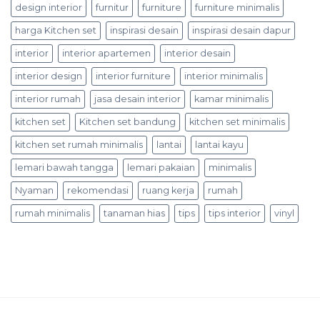
design interior
furnitur
furniture
furniture minimalis
harga Kitchen set
inspirasi desain
inspirasi desain dapur
interior
interior apartemen
interior desain
interior design
interior furniture
interior minimalis
interior rumah
jasa desain interior
kamar minimalis
kitchen set
Kitchen set bandung
kitchen set minimalis
kitchen set rumah minimalis
lantai
lantai kayu
lemari bawah tangga
lemari pakaian
minimalis
Nyaman
rekomendasi
ruang kerja
rumah
rumah minimalis
tanaman hias
tips
tips interior
vinyl