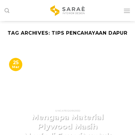
Skip
to
content
TAG ARCHIVES:
TIPS PENCAHAYAAN DAPUR
25
Mar
UNCATEGORIZED
Mengapa Material
Plywood Masih