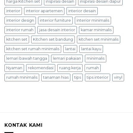
harga Kitchen set
inspirasi desain
inspirasi desain dapur
interior
interior apartemen
interior desain
interior design
interior furniture
interior minimalis
interior rumah
jasa desain interior
kamar minimalis
kitchen set
Kitchen set bandung
kitchen set minimalis
kitchen set rumah minimalis
lantai
lantai kayu
lemari bawah tangga
lemari pakaian
minimalis
Nyaman
rekomendasi
ruang kerja
rumah
rumah minimalis
tanaman hias
tips
tips interior
vinyl
KONTAK KAMI