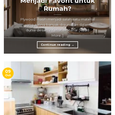
Menjadi Favorit untuk
Rumah?
Plywood masih menjadi salah satu material
yang paling banyak digunakan dalam
dunia desain interior. Material [Read
More..]
Continue reading
→
09
Oct