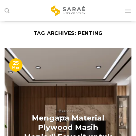
Skip
to
content
TAG ARCHIVES:
PENTING
25
Mar
UNCATEGORIZED
Mengapa Material
Plywood Masih