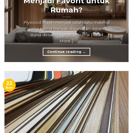
Menjadi Favorit untuk
Rumah?
Plywood masih menjadi salah satu material
yang paling banyak digunakan dalam
dunia desain interior. Material [Read
More..]
Continue reading
→
22
Nov