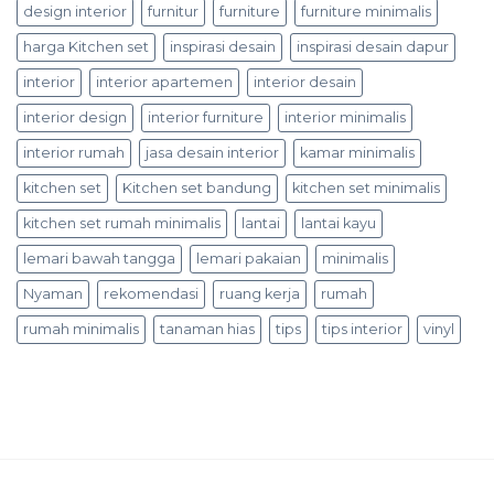
design interior
furnitur
furniture
furniture minimalis
harga Kitchen set
inspirasi desain
inspirasi desain dapur
interior
interior apartemen
interior desain
interior design
interior furniture
interior minimalis
interior rumah
jasa desain interior
kamar minimalis
kitchen set
Kitchen set bandung
kitchen set minimalis
kitchen set rumah minimalis
lantai
lantai kayu
lemari bawah tangga
lemari pakaian
minimalis
Nyaman
rekomendasi
ruang kerja
rumah
rumah minimalis
tanaman hias
tips
tips interior
vinyl