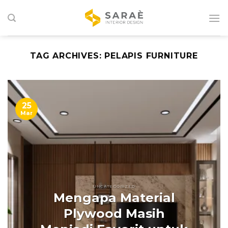
Skip
to
content
TAG ARCHIVES:
PELAPIS FURNITURE
25
Mar
UNCATEGORIZED
Mengapa Material
Plywood Masih