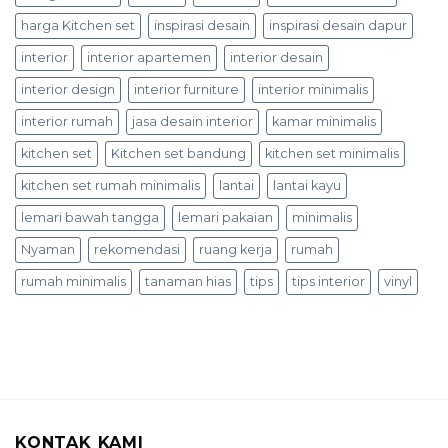
harga Kitchen set
inspirasi desain
inspirasi desain dapur
interior
interior apartemen
interior desain
interior design
interior furniture
interior minimalis
interior rumah
jasa desain interior
kamar minimalis
kitchen set
Kitchen set bandung
kitchen set minimalis
kitchen set rumah minimalis
lantai
lantai kayu
lemari bawah tangga
lemari pakaian
minimalis
Nyaman
rekomendasi
ruang kerja
rumah
rumah minimalis
tanaman hias
tips
tips interior
vinyl
KONTAK KAMI