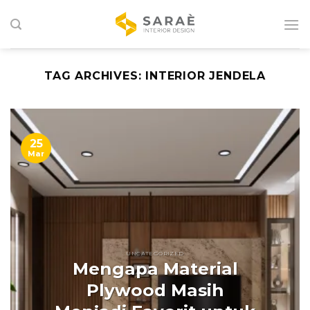
Skip
to
content
TAG ARCHIVES:
INTERIOR JENDELA
25
Mar
UNCATEGORIZED
Mengapa Material
Plywood Masih