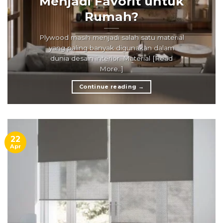
Menjadi Favorit untuk
Rumah?
Plywood masih menjadi salah satu material
yang paling banyak digunakan dalam
dunia desain interior. Material [Read
More..]
Continue reading
→
22
Apr