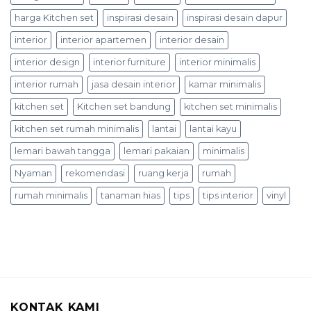
harga Kitchen set
inspirasi desain
inspirasi desain dapur
interior
interior apartemen
interior desain
interior design
interior furniture
interior minimalis
interior rumah
jasa desain interior
kamar minimalis
kitchen set
Kitchen set bandung
kitchen set minimalis
kitchen set rumah minimalis
lantai
lantai kayu
lemari bawah tangga
lemari pakaian
minimalis
Nyaman
rekomendasi
ruang kerja
rumah
rumah minimalis
tanaman hias
tips
tips interior
vinyl
KONTAK KAMI