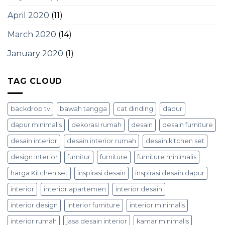
April 2020
(11)
March 2020
(14)
January 2020
(1)
TAG CLOUD
backdrop tv
bawah tangga
cat dinding
dapur
dapur minimalis
dekorasi rumah
desain
desain furniture
desain interior
desain interior rumah
desain kitchen set
design interior
furnitur
furniture
furniture minimalis
harga Kitchen set
inspirasi desain
inspirasi desain dapur
interior
interior apartemen
interior desain
interior design
interior furniture
interior minimalis
interior rumah
jasa desain interior
kamar minimalis