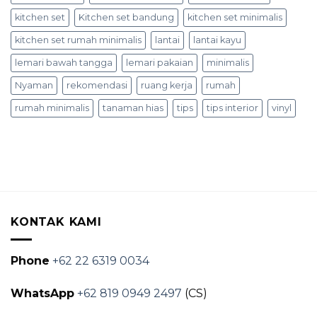
kitchen set
Kitchen set bandung
kitchen set minimalis
kitchen set rumah minimalis
lantai
lantai kayu
lemari bawah tangga
lemari pakaian
minimalis
Nyaman
rekomendasi
ruang kerja
rumah
rumah minimalis
tanaman hias
tips
tips interior
vinyl
KONTAK KAMI
Phone
+62 22 6319 0034
WhatsApp
+62 819 0949 2497
(CS)