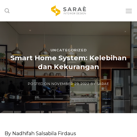
Skip
to
content
UNCATEGORIZED
Smart Home System: Kelebihan
dan Kekurangan
POSTED ON
NOVEMBER 29, 2022
BY
SARAE
By Nadhifah Salsabila Firdaus