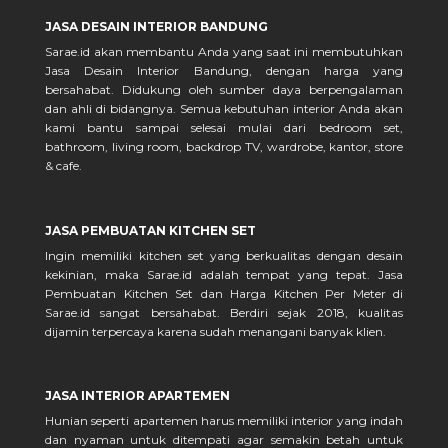
JASA DESAIN INTERIOR BANDUNG
Sarae.id akan membantu Anda yang saat ini membutuhkan
Jasa Desain Interior Bandung, dengan harga yang
bersahabat. Didukung oleh sumber daya berpengalaman
dan ahli di bidangnya. Semua kebutuhan interior Anda akan
kami bantu sampai selesai mulai dari bedroom set,
bathroom, living room, backdrop TV, wardrobe, kantor, store
& cafe.
JASA PEMBUATAN KITCHEN SET
Ingin memiliki kitchen set yang berkualitas dengan desain
kekinian, maka Sarae.id adalah tempat yang tepat. Jasa
Pembuatan Kitchen Set dan Harga Kitchen Per Meter di
Sarae.id sangat bersahabat. Berdiri sejak 2018, kualitas
dijamin terpercaya karena sudah menangani banyak klien.
JASA INTERIOR APARTEMEN
Hunian seperti apartemen harus memiliki interior yang indah
dan nyaman untuk ditempati agar semakin betah untuk