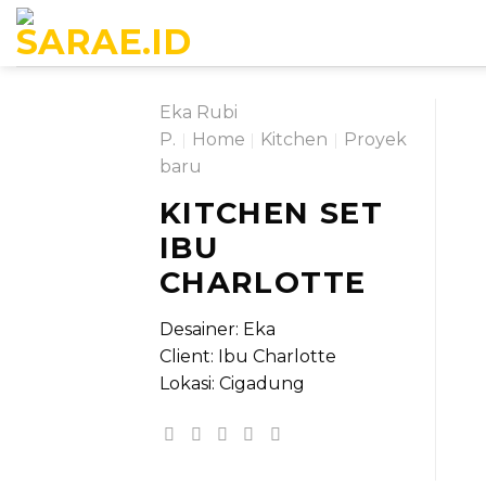
Skip
to
content
Eka Rubi
P.
|
Home
|
Kitchen
|
Proyek
baru
KITCHEN SET
IBU
CHARLOTTE
Desainer: Eka
Client: Ibu Charlotte
Lokasi: Cigadung