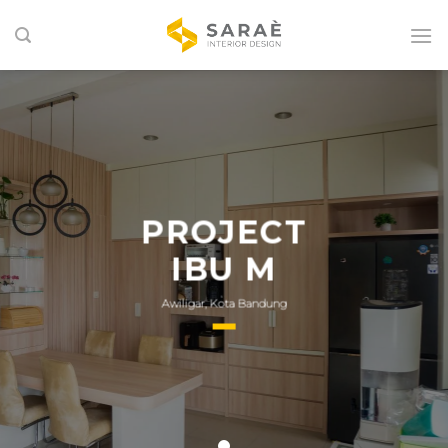
Skip
to
content
PROJECT
IBU M
Awiligar, Kota Bandung