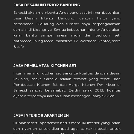
JASA DESAIN INTERIOR BANDUNG
Sarae.id akan membantu Anda yang saat ini membutuhkan
Jasa Desain Interior Bandung, dengan harga yang
bersahabat. Didukung oleh sumber daya berpengalaman
dan ahli di bidangnya. Semua kebutuhan interior Anda akan
kami bantu sampai selesai mulai dari bedroom set,
bathroom, living room, backdrop TV, wardrobe, kantor, store
& cafe.
JASA PEMBUATAN KITCHEN SET
Ingin memiliki kitchen set yang berkualitas dengan desain
kekinian, maka Sarae.id adalah tempat yang tepat. Jasa
Pembuatan Kitchen Set dan Harga Kitchen Per Meter di
Sarae.id sangat bersahabat. Berdiri sejak 2018, kualitas
dijamin terpercaya karena sudah menangani banyak klien.
JASA INTERIOR APARTEMEN
Hunian seperti apartemen harus memiliki interior yang indah
dan nyaman untuk ditempati agar semakin betah untuk