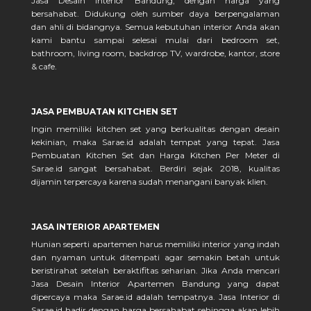
Jasa Desain Interior Bandung, dengan harga yang
bersahabat. Didukung oleh sumber daya berpengalaman
dan ahli di bidangnya. Semua kebutuhan interior Anda akan
kami bantu sampai selesai mulai dari bedroom set,
bathroom, living room, backdrop TV, wardrobe, kantor, store
& cafe.
JASA PEMBUATAN KITCHEN SET
Ingin memiliki kitchen set yang berkualitas dengan desain
kekinian, maka Sarae.id adalah tempat yang tepat. Jasa
Pembuatan Kitchen Set dan Harga Kitchen Per Meter di
Sarae.id sangat bersahabat. Berdiri sejak 2018, kualitas
dijamin terpercaya karena sudah menangani banyak klien.
JASA INTERIOR APARTEMEN
Hunian seperti apartemen harus memiliki interior yang indah
dan nyaman untuk ditempati agar semakin betah untuk
beristirahat setelah beraktifitas seharian. Jika Anda mencari
Jasa Desain Interior Apartemen Bandung yang dapat
dipercaya maka Sarae.id adalah tempatnya. Jasa Interior di
Sarae.id hadir dengan harga bersahabat sehingga akan lebih