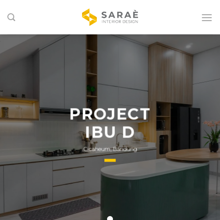
Skip
to
content
PROJECT
IBU D
Cicaheum, Bandung