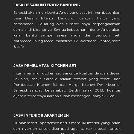
JASA DESAIN INTERIOR BANDUNG
Sarae.id akan membantu Anda yang saat ini membutuhkan
Jasa Desain Interior Bandung, dengan harga yang
bersahabat. Didukung oleh sumber daya berpengalaman
dan ahli di bidangnya. Semua kebutuhan interior Anda akan
kami bantu sampai selesai mulai dari bedroom set,
bathroom, living room, backdrop TV, wardrobe, kantor, store
& cafe.
JASA PEMBUATAN KITCHEN SET
Ingin memiliki kitchen set yang berkualitas dengan desain
kekinian, maka Sarae.id adalah tempat yang tepat. Jasa
Pembuatan Kitchen Set dan Harga Kitchen Per Meter di
Sarae.id sangat bersahabat. Berdiri sejak 2018, kualitas
dijamin terpercaya karena sudah menangani banyak klien.
JASA INTERIOR APARTEMEN
Hunian seperti apartemen harus memiliki interior yang indah
dan nyaman untuk ditempati agar semakin betah untuk